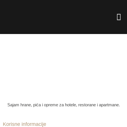
Skip
to
Men
content
Sajam hrane, pića i opreme za hotele, restorane i apartmane.
Korisne informacije