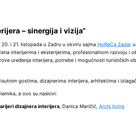
jera – sinergija i vizija“
20. i 21. listopada u Zadru u okviru sajma
HoReCa Zadar
u
svećena interijerima i eksterijerima, profesionalnom razvoju i
ove uređenja interijera, potrebe i mogućnosti turističkih o
prisutnim gostima, dizajnerima interijera, arhitektima i izlag
lemika, a ovo su naslovi:
rijeri dizajnera interijera
, Danica Maričić,
Archi living