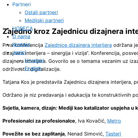
Partneri
Ostali partneri
Medijski partneri
HORECA
Zajedno kroz Zajednicu dizajnera interi
O nama
Kontakt
Prva konferencija
Zajednice dizajnera interijera
održana je 
Jezici
dizajnera interijera – sinergija i vizija“. Konferencija, po
Hrvatski
dizajnera interijera. Govorilo se o temama vezanim uz izaz
English
održivosti i digitalizacije.
Tatjana Kos je predstavila Zajednicu dizajnera interijera, 
Održano je niz predavanja i edukacija te konstruktivnih po
Svjetla, kamera, dizajn: Mediji kao katalizator uspjeha u ka
Profesionalci za profesionalce
, Iva Kovačić,
Metro
Povežite se bez zaplitanja
, Nenad Simović,
Tasteri