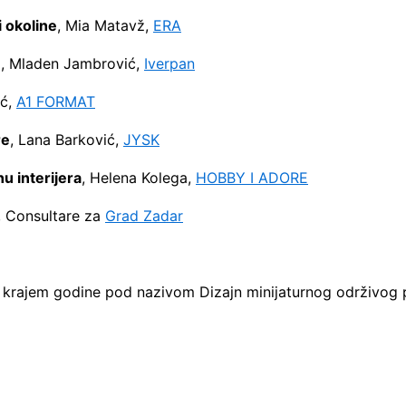
 okoline
, Mia Matavž,
ERA
e
, Mladen Jambrović,
Iverpan
ić,
A1 FORMAT
re
, Lana Barković,
JYSK
u interijera
, Helena Kolega,
HOBBY I ADORE
, Consultare za
Grad Zadar
sati krajem godine pod nazivom Dizajn minijaturnog održivog