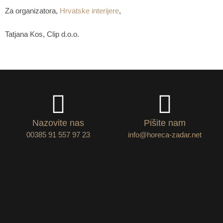
Za organizatora,
Hrvatske interijere
,
Tatjana Kos, Clip d.o.o.
Nazovite nas
Pišite nam
00385 91 557 97 23
info@horeca-zadar.net