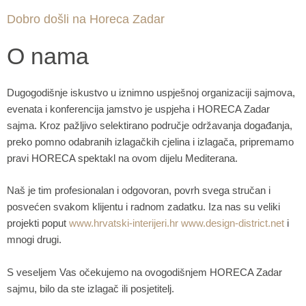
Dobro došli na Horeca Zadar
O nama
Dugogodišnje iskustvo u iznimno uspješnoj organizaciji sajmova,
evenata i konferencija jamstvo je uspjeha i HORECA Zadar
sajma. Kroz pažljivo selektirano područje održavanja događanja,
preko pomno odabranih izlagačkih cjelina i izlagača, pripremamo
pravi HORECA spektakl na ovom dijelu Mediterana.
Naš je tim profesionalan i odgovoran, povrh svega stručan i
posvećen svakom klijentu i radnom zadatku. Iza nas su veliki
projekti poput
www.hrvatski-interijeri.hr
www.design-district.net
i
mnogi drugi.
S veseljem Vas očekujemo na ovogodišnjem HORECA Zadar
sajmu, bilo da ste izlagač ili posjetitelj.