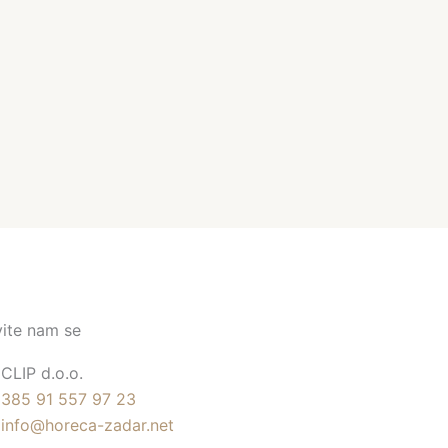
vite nam se
CLIP d.o.o.
385 91 557 97 23
info@horeca-zadar.net