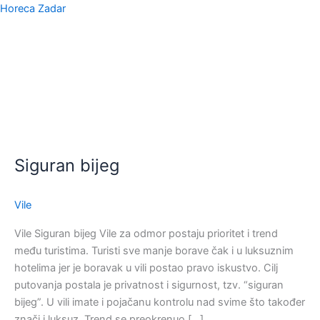
Skip
Horeca Zadar
to
content
Menu
Siguran
bijeg
Siguran bijeg
Vile
Vile Siguran bijeg Vile za odmor postaju prioritet i trend
među turistima. Turisti sve manje borave čak i u luksuznim
hotelima jer je boravak u vili postao pravo iskustvo. Cilj
putovanja postala je privatnost i sigurnost, tzv. “siguran
bijeg”. U vili imate i pojačanu kontrolu nad svime što također
znači i luksuz. Trend se preokrenuo […]